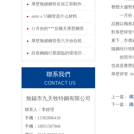
INFORMATION
厚壁無縫鋼管在加工和制作…
整體大趨勢
一月份，厚
astm a 53鋼管是什么材料…
品難以獨善
11月份的***后幾天厚壁鋼管…
對厚壁焊管
累下，市價
厚壁無縫鋼管受六月份自然…
隨鋼坯行情
目前鋼鐵行業面臨的環境仍…
按照市場的
也就是農歷
聯系我們
厚壁焊管 http:
CONTACT US
上一篇：
國
無錫市九天牧特鋼有限公司
下一篇：
國
聯系人：李經理
手機：13382886418
手機：18951587868