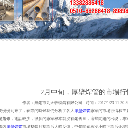
2月中旬，厚壁焊管的市場行
作者：無錫市九天牧特鋼有限公司 時間：2017/1/23 11:20:59 來源：h
要慢慢到來了，春節的時候我們分析了各大
厚壁焊管
廠家的市場行情和主
場蕭條，電話較少，很多的廠家根本就沒有銷售量，這些問題的出現，專
國內
厚壁焊管
市場整體月初跌后大幅反彈，中旬開始再次小幅下跌后企穩