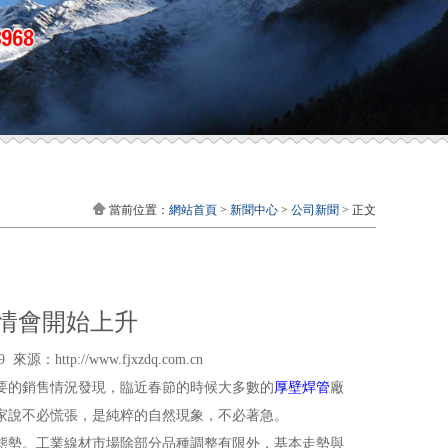
當前位置：
網站首頁
>
新聞中心
>
公司新聞
> 正文
情會開始上升
ttp://www.fjxzdq.com.cn
要的銷售情況發現，臨近春節的時候大多數的
厚壁焊管
廠
家說不必慌張，是純粹的自然現象，不必著急。
態勢。工業線材市場除部分品種調整有限外，基本走勢與