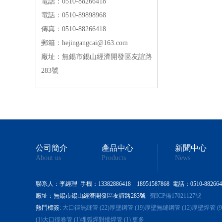
電話：0510-88266418
電話：0510-89898968
傳真：0510-88266418
郵箱：hejingangcai@163.com
廠址：無錫市錫山經濟開發區友誼路
283號
公司簡介
產品中心
新聞中心
About us
Products
News
聯系人：李經理 手機：13382886418 18951587868 電話：0510-88266418 0
廠址：無錫市錫山經濟開發區友誼路283號
蘇ICP備17021127號
熱門標簽:
大口徑無縫管 (22)
厚壁鋼管 (19)
厚壁無縫鋼管 (12)
厚壁焊管 (9
(1)
大口徑卷管 (1)
埋弧焊對接焊管 (1)
更多