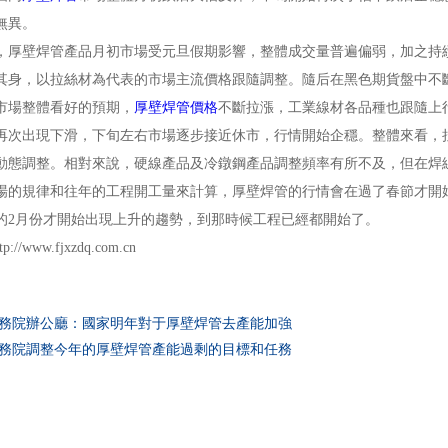
無異。
壁焊管產品月初市場受元旦假期影響，整體成交量普遍偏弱，加之持續
其身，以拉絲材為代表的市場主流價格跟隨調整。隨后在黑色期貨盤中不
市場整體看好的預期，
厚壁焊管價格
不斷拉漲，工業線材各品種也跟隨上
再次出現下滑，下旬左右市場逐步接近休市，行情開始企穩。整體來看，拉
動態調整。相對來說，硬線產品及冷鐓鋼產品調整頻率有所不及，但在焊
規律和往年的工程開工量來計算，厚壁焊管的行情會在過了春節才開始有
的2月份才開始出現上升的趨勢，到那時候工程已經都開始了。
//www.fjxzdq.com.cn
務院辦公廳：國家明年對于厚壁焊管去產能加強
務院調整今年的厚壁焊管產能過剩的目標和任務