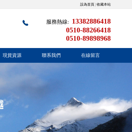
設為首頁
|
收藏本站
13382886418
服務熱線:
0510-88266418
0510-89898968
現貨資源
聯系我們
在線留言