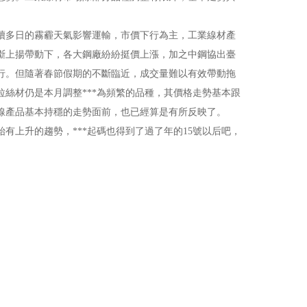
多日的霧霾天氣影響運輸，市價下行為主，工業線材產
斷上揚帶動下，各大鋼廠紛紛挺價上漲，加之中鋼協出臺
行。但隨著春節假期的不斷臨近，成交量難以有效帶動拖
絲材仍是本月調整***為頻繁的品種，其價格走勢基本跟
線產品基本持穩的走勢面前，也已經算是有所反映了。
上升的趨勢，***起碼也得到了過了年的15號以后吧，