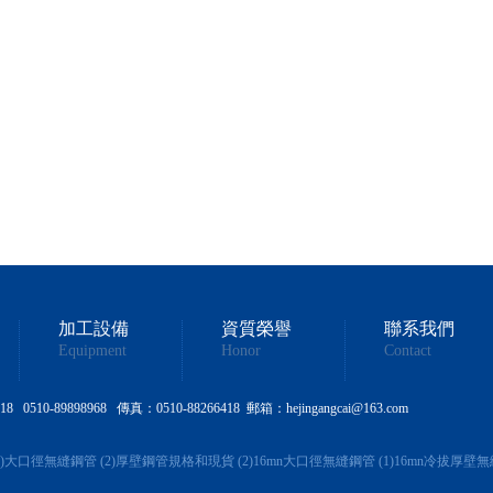
加工設備
資質榮譽
聯系我們
Equipment
Honor
Contact
510-89898968 傳真：0510-88266418 郵箱：hejingangcai@163.com
)
大口徑無縫鋼管 (2)
厚壁鋼管規格和現貨 (2)
16mn大口徑無縫鋼管 (1)
16mn冷拔厚壁