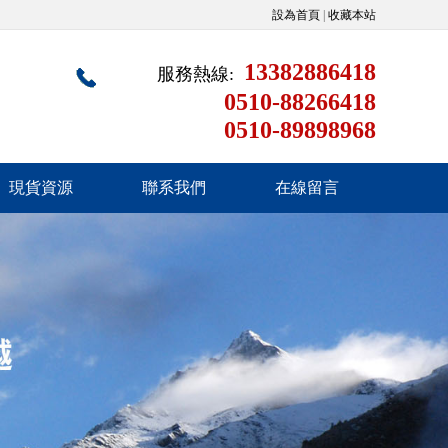
設為首頁
|
收藏本站
13382886418
服務熱線:
0510-88266418
0510-89898968
現貨資源
聯系我們
在線留言