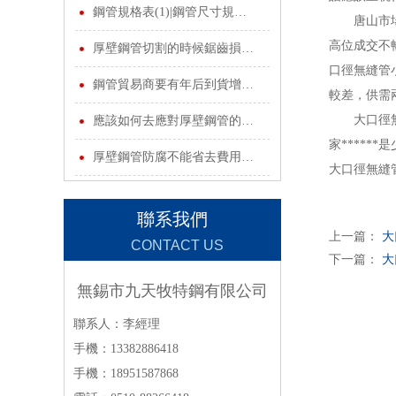
INFORMATION
鋼管規格表(1)|鋼管尺寸規…
唐山市場繼
高位成交不
厚壁鋼管切割的時候鋸齒損…
口徑無縫管
鋼管貿易商要有年后到貨增…
較差，供需
大口徑無縫
應該如何去應對厚壁鋼管的…
家*****
厚壁鋼管防腐不能省去費用…
大口徑無縫管 ht
聯系我們
上一篇：
大
CONTACT US
下一篇：
大
無錫市九天牧特鋼有限公司
聯系人：李經理
手機：13382886418
手機：18951587868