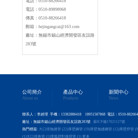
電話：0510-88266418
電話：0510-89898968
傳真：0510-88266418
郵箱：hejingangcai@163.com
廠址：無錫市錫山經濟開發區友誼路
283號
公司簡介
產品中心
新聞中心
About us
Products
News
聯系人：李經理 手機：13382886418 18951587868 電話：0510-88266418 0
廠址：無錫市錫山經濟開發區友誼路283號
蘇ICP備17021127號
熱門標簽:
大口徑無縫管 (22)
厚壁鋼管 (19)
厚壁無縫鋼管 (12)
厚壁焊管 (9
(1)
大口徑卷管 (1)
埋弧焊對接焊管 (1)
更多