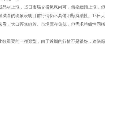
品材上漲，15日市場交投氣氛尚可，價格繼續上漲，但
減倉的現象表明目前行情仍不具備明顯持續性。15日大
來看，大口徑無縫管、市場庫存偏低，但需求持續性同樣
較重要的一種類型，由于近期的行情不是很好，建議廠