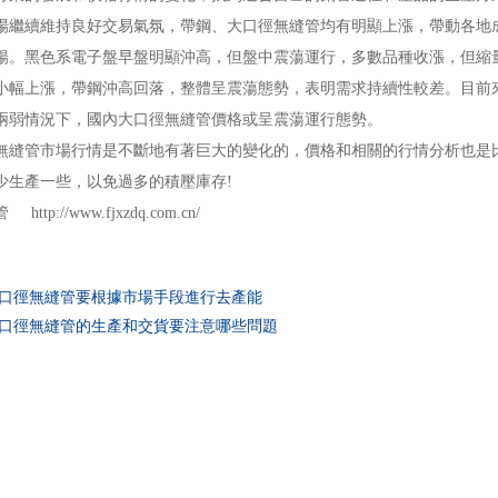
續維持良好交易氣氛，帶鋼、大口徑無縫管均有明顯上漲，帶動各地成
暢。黑色系電子盤早盤明顯沖高，但盤中震蕩運行，多數品種收漲，但縮量
小幅上漲，帶鋼沖高回落，整體呈震蕩態勢，表明需求持續性較差。目前
兩弱情況下，國內大口徑無縫管價格或呈震蕩運行態勢。
管市場行情是不斷地有著巨大的變化的，價格和相關的行情分析也是比
*是少生產一些，以免過多的積壓庫存!
tp://www.fjxzdq.com.cn/
口徑無縫管要根據市場手段進行去產能
口徑無縫管的生產和交貨要注意哪些問題