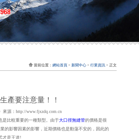
當前位置：
網站首頁
>
新聞中心
>
行業資訊
> 正文
生產要注意量！！
ttp://www.fjxzdq.com.cn
也是比較重要的一種類型。由于
大口徑無縫管
的價格是很
行業的影響因素的影響，近期價格也是動蕩不安的，因此的
式才是王道!