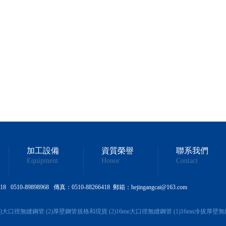
加工設備
資質榮譽
聯系我們
Equipment
Honor
Contact
510-89898968 傳真：0510-88266418 郵箱：hejingangcai@163.com
)
大口徑無縫鋼管 (2)
厚壁鋼管規格和現貨 (2)
16mn大口徑無縫鋼管 (1)
16mn冷拔厚壁