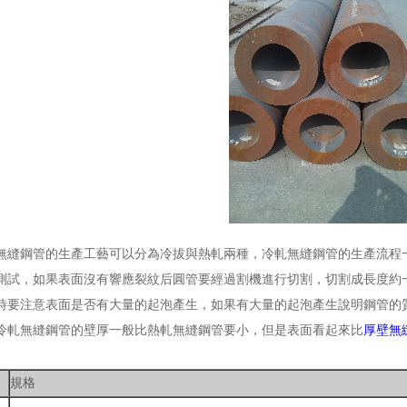
縫鋼管的生產工藝可以分為冷拔與熱軋兩種，冷軋無縫鋼管的生產流程
測試，如果表面沒有響應裂紋后圓管要經過割機進行切割，切割成長度約
時要注意表面是否有大量的起泡產生，如果有大量的起泡產生說明鋼管的
冷軋無縫鋼管的壁厚一般比熱軋無縫鋼管要小，但是表面看起來比
厚壁無
規格