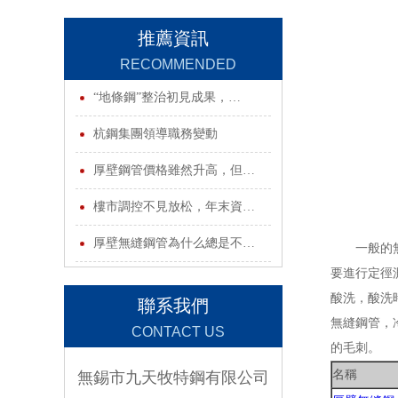
推薦資訊
RECOMMENDED
INFORMATION
“地條鋼”整治初見成果，…
杭鋼集團領導職務變動
厚壁鋼管價格雖然升高，但…
樓市調控不見放松，年末資…
厚壁無縫鋼管為什么總是不…
一般的無
要進行定徑
酸洗，酸洗
聯系我們
無縫鋼管，
CONTACT US
的毛刺。
名稱
無錫市九天牧特鋼有限公司