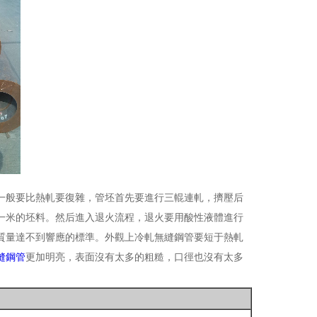
一般要比熱軋要復雜，管坯首先要進行三輥連軋，擠壓后
一米的坯料。然后進入退火流程，退火要用酸性液體進行
質量達不到響應的標準。外觀上冷軋無縫鋼管要短于熱軋
縫鋼管
更加明亮，表面沒有太多的粗糙，口徑也沒有太多