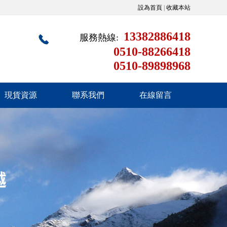
設為首頁
|
收藏本站
13382886418
服務熱線:
0510-88266418
0510-89898968
現貨資源
聯系我們
在線留言